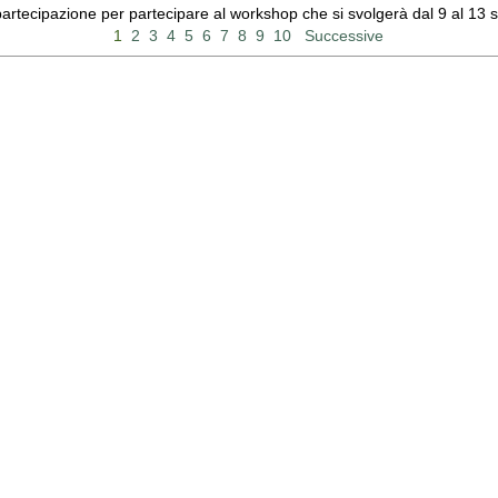
 partecipazione per partecipare al workshop che si svolgerà dal 9 al 13
1
2
3
4
5
6
7
8
9
10
Successive