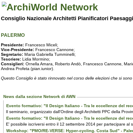
Consiglio Nazionale Architetti Pianificatori Paesagg
PALERMO
Presidente:
Francesco Miceli;
Vice-Presidente:
Francesco Cannone;
Segretario:
Maria Gabriella Tumminelli;
Tesoriere:
Lidia Mormino;
Consiglieri:
Ornella Amara, Roberto Andò, Francesco Cannone, Mario 
Andrea Profeta (pian.iunior).
Questo Consiglio è stato rinnovato nel corso delle elezioni che si sono
News dalla sezione Network di AWN
Evento formativo: "Il Design Italiano - Tra le eccellenze del r
Il seminario, organizzato dall'Ordine degli Architetti PPC della Provi
Evento formativo: "Il Design Italiano - Tra le eccellenze del r
E' possibile iscriversi entro il 12 settembre 2014 per partecipare al
Workshop: "PMO/RE-VERSE: Hyper-cycling. Costa Sud" - Pal