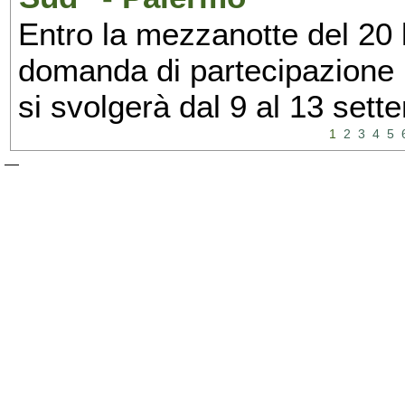
Entro la mezzanotte del 20 l
domanda di partecipazione 
si svolgerà dal 9 al 13 set
1
2
3
4
5