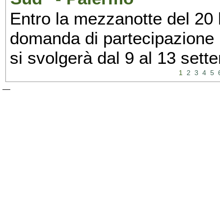
Entro la mezzanotte del 20 l
domanda di partecipazione 
si svolgerà dal 9 al 13 set
1
2
3
4
5