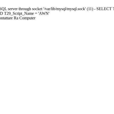
ySQL server through socket '/var/lib/mysql/mysql.sock' (11) - S
ND T29_Script_Name = 'AWN'
Contattare Ra Computer