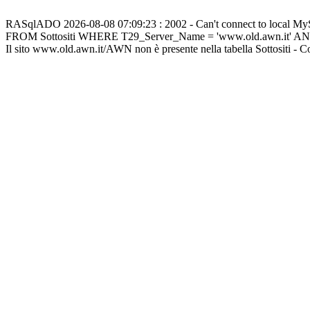
RASqlADO 2026-08-08 07:09:23 : 2002 - Can't connect to local M
FROM Sottositi WHERE T29_Server_Name = 'www.old.awn.it' A
Il sito www.old.awn.it/AWN non è presente nella tabella Sottositi - 