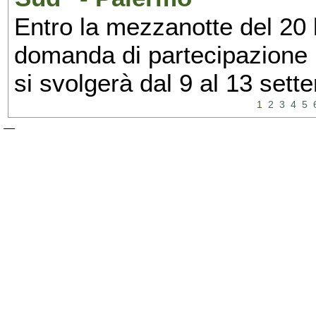
Entro la mezzanotte del 20 l
domanda di partecipazione 
si svolgerà dal 9 al 13 set
1
2
3
4
5