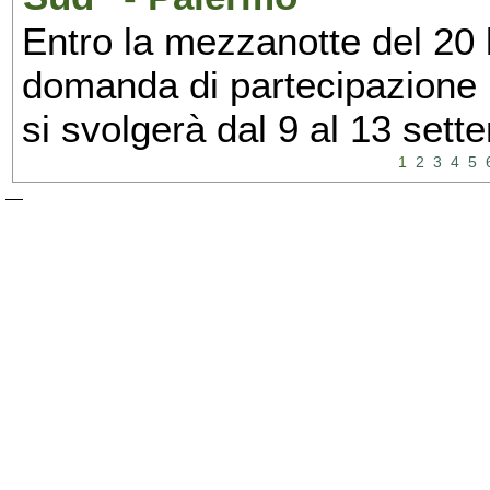
Entro la mezzanotte del 20 l
domanda di partecipazione 
si svolgerà dal 9 al 13 set
1
2
3
4
5