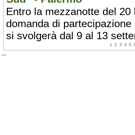
Entro la mezzanotte del 20 l
domanda di partecipazione 
si svolgerà dal 9 al 13 set
1
2
3
4
5