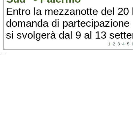
Entro la mezzanotte del 20 l
domanda di partecipazione 
si svolgerà dal 9 al 13 set
1
2
3
4
5