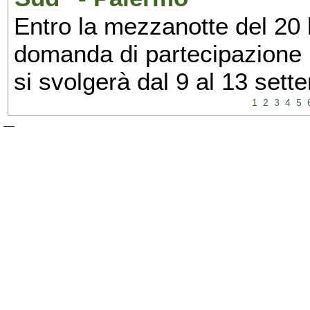
Entro la mezzanotte del 20 l
domanda di partecipazione 
si svolgerà dal 9 al 13 set
1
2
3
4
5