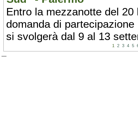
Entro la mezzanotte del 20 l
domanda di partecipazione 
si svolgerà dal 9 al 13 set
1
2
3
4
5