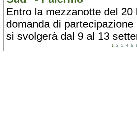
Entro la mezzanotte del 20 l
domanda di partecipazione 
si svolgerà dal 9 al 13 set
1
2
3
4
5