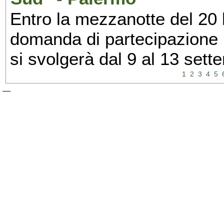
Entro la mezzanotte del 20 l
domanda di partecipazione 
si svolgerà dal 9 al 13 set
1
2
3
4
5