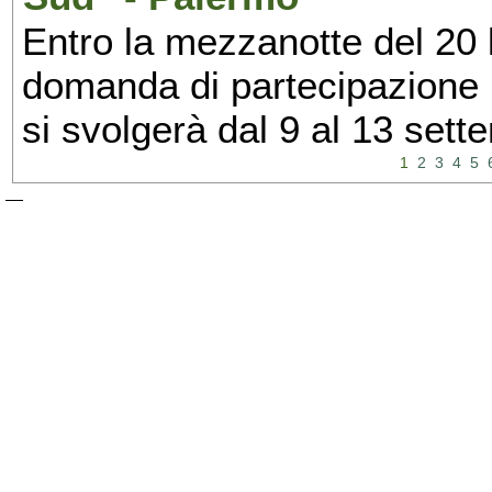
Entro la mezzanotte del 20 l
domanda di partecipazione 
si svolgerà dal 9 al 13 set
1
2
3
4
5