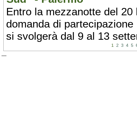
Entro la mezzanotte del 20 l
domanda di partecipazione 
si svolgerà dal 9 al 13 set
1
2
3
4
5