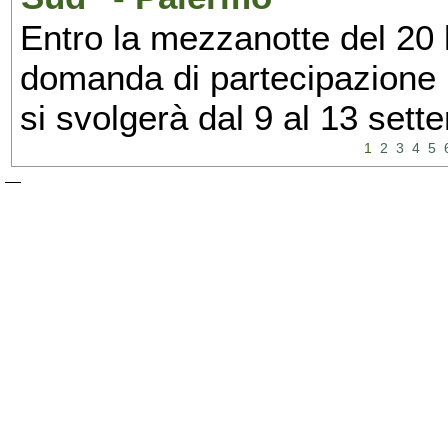
Entro la mezzanotte del 20 l
domanda di partecipazione 
si svolgerà dal 9 al 13 set
1
2
3
4
5