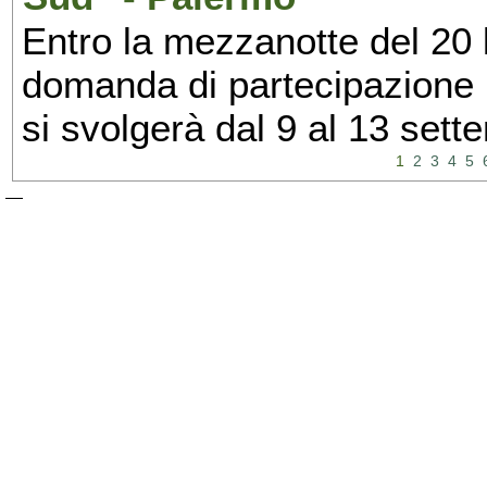
Entro la mezzanotte del 20 l
domanda di partecipazione 
si svolgerà dal 9 al 13 set
1
2
3
4
5