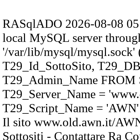
RASqlADO 2026-08-08 05:23
local MySQL server throug
'/var/lib/mysql/mysql.sock
T29_Id_SottoSito, T29_D
T29_Admin_Name FROM S
T29_Server_Name = 'www.o
T29_Script_Name = 'AWN'
Il sito www.old.awn.it/AWN 
Sottositi - Contattare Ra C