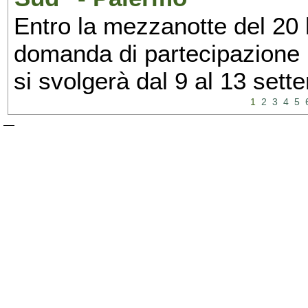
Entro la mezzanotte del 20 l
domanda di partecipazione 
si svolgerà dal 9 al 13 set
1
2
3
4
5