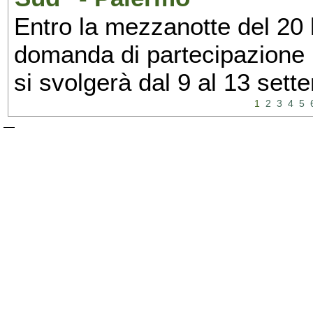
Entro la mezzanotte del 20 l
domanda di partecipazione 
si svolgerà dal 9 al 13 set
1
2
3
4
5