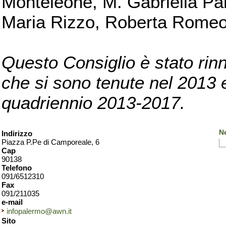
Monteleone, M. Gabriella Pan
Maria Rizzo, Roberta Romeo, 
Questo Consiglio è stato rinn
che si sono tenute nel 2013 e 
quadriennio 2013-2017.
N
Indirizzo
Piazza P.Pe di Camporeale, 6
Cap
90138
Telefono
091/6512310
Fax
091/211035
e-mail
infopalermo@awn.it
Sito