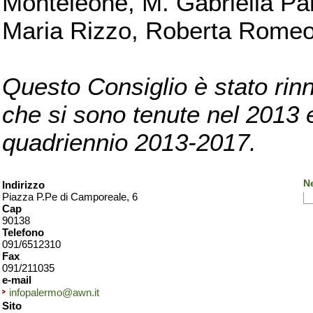
Monteleone, M. Gabriella Pan
Maria Rizzo, Roberta Romeo, 
Questo Consiglio è stato rinn
che si sono tenute nel 2013 e 
quadriennio 2013-2017.
N
Indirizzo
Piazza P.Pe di Camporeale, 6
Cap
90138
Telefono
091/6512310
Fax
091/211035
e-mail
infopalermo@awn.it
Sito