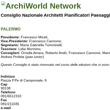
Consiglio Nazionale Architetti Pianificatori Paesagg
PALERMO
Presidente:
Francesco Miceli;
Vice-Presidente:
Francesco Cannone;
Segretario:
Maria Gabriella Tumminelli;
Tesoriere:
Lidia Mormino;
Consiglieri:
Ornella Amara, Roberto Andò, Francesco Cannone, Mario 
Andrea Profeta (pian.iunior).
Questo Consiglio è stato rinnovato nel corso delle elezioni che si sono
Indirizzo
Piazza P.Pe di Camporeale, 6
Cap
90138
Telefono
091/6512310
Fax
091/211035
e-mail