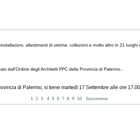
 installazioni, allestimenti di vetrine, collezioni e molto altro in 21 luo
to dall'Ordine degli Architetti PPC della Provincia di Palermo...
rovincia di Palermo, si tiene martedì 17 Settembre alle ore 17.0
1
2
3
4
5
6
7
8
9
10
Successive