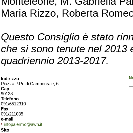
Monteleone, M. Gabriella Pan
Maria Rizzo, Roberta Romeo, 
Questo Consiglio è stato rinn
che si sono tenute nel 2013 e 
quadriennio 2013-2017.
N
Indirizzo
Piazza P.Pe di Camporeale, 6
Cap
90138
Telefono
091/6512310
Fax
091/211035
e-mail
infopalermo@awn.it
Sito