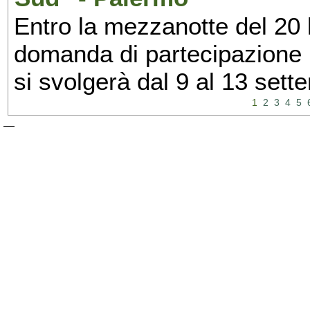
Entro la mezzanotte del 20 l
domanda di partecipazione 
si svolgerà dal 9 al 13 set
1
2
3
4
5