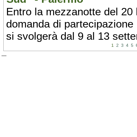
Entro la mezzanotte del 20 l
domanda di partecipazione 
si svolgerà dal 9 al 13 set
1
2
3
4
5