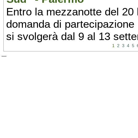
Entro la mezzanotte del 20 l
domanda di partecipazione 
si svolgerà dal 9 al 13 set
1
2
3
4
5