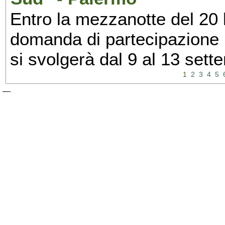
Entro la mezzanotte del 20 l
domanda di partecipazione 
si svolgerà dal 9 al 13 set
1
2
3
4
5