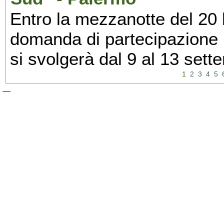
Entro la mezzanotte del 20 l
domanda di partecipazione 
si svolgerà dal 9 al 13 set
1
2
3
4
5