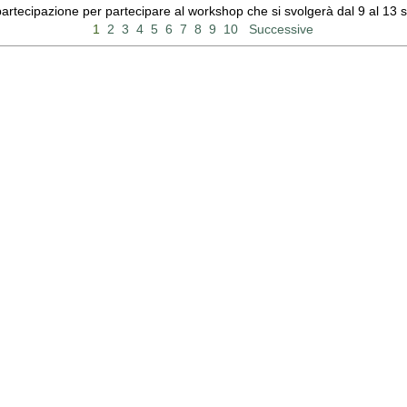
 partecipazione per partecipare al workshop che si svolgerà dal 9 al 13
1
2
3
4
5
6
7
8
9
10
Successive