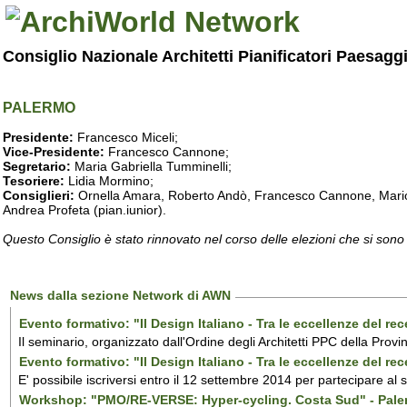
Consiglio Nazionale Architetti Pianificatori Paesagg
PALERMO
Presidente:
Francesco Miceli;
Vice-Presidente:
Francesco Cannone;
Segretario:
Maria Gabriella Tumminelli;
Tesoriere:
Lidia Mormino;
Consiglieri:
Ornella Amara, Roberto Andò, Francesco Cannone, Mario 
Andrea Profeta (pian.iunior).
Questo Consiglio è stato rinnovato nel corso delle elezioni che si sono
News dalla sezione Network di AWN
Evento formativo: "Il Design Italiano - Tra le eccellenze del r
Il seminario, organizzato dall'Ordine degli Architetti PPC della Provi
Evento formativo: "Il Design Italiano - Tra le eccellenze del r
E' possibile iscriversi entro il 12 settembre 2014 per partecipare al
Workshop: "PMO/RE-VERSE: Hyper-cycling. Costa Sud" - Pal