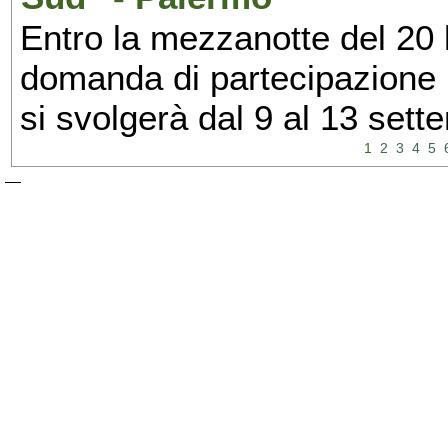
Entro la mezzanotte del 20 l
domanda di partecipazione 
si svolgerà dal 9 al 13 set
1
2
3
4
5