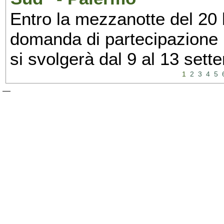
Entro la mezzanotte del 20 l
domanda di partecipazione 
si svolgerà dal 9 al 13 set
1
2
3
4
5