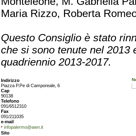
Monteleone, M. Gabriella Pan
Maria Rizzo, Roberta Romeo, 
Questo Consiglio è stato rinn
che si sono tenute nel 2013 e 
quadriennio 2013-2017.
N
Indirizzo
Piazza P.Pe di Camporeale, 6
Cap
90138
Telefono
091/6512310
Fax
091/211035
e-mail
infopalermo@awn.it
Sito