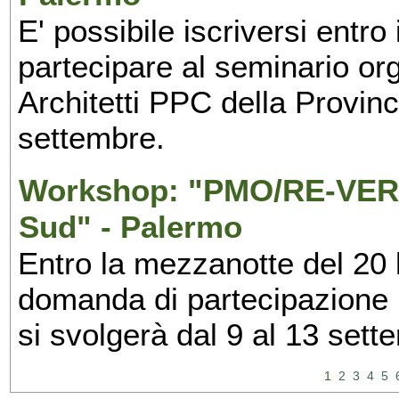
E' possibile iscriversi entr
partecipare al seminario org
Architetti PPC della Provin
settembre.
Workshop: "PMO/RE-VERS
Sud" - Palermo
Entro la mezzanotte del 20 l
domanda di partecipazione 
si svolgerà dal 9 al 13 set
1
2
3
4
5