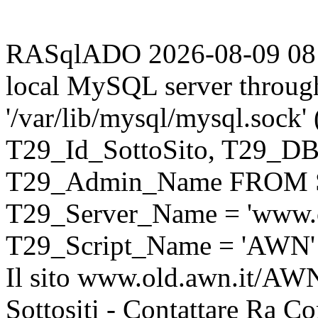
RASqlADO 2026-08-09 08:58
local MySQL server throug
'/var/lib/mysql/mysql.sock
T29_Id_SottoSito, T29_D
T29_Admin_Name FROM S
T29_Server_Name = 'www.o
T29_Script_Name = 'AWN'
Il sito www.old.awn.it/AWN 
Sottositi - Contattare Ra C