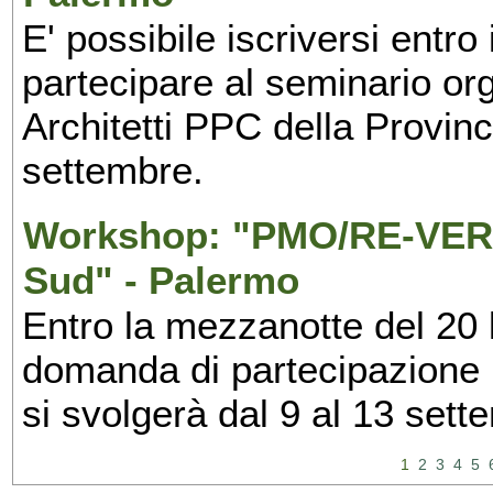
E' possibile iscriversi entr
partecipare al seminario org
Architetti PPC della Provin
settembre.
Workshop: "PMO/RE-VERS
Sud" - Palermo
Entro la mezzanotte del 20 l
domanda di partecipazione 
si svolgerà dal 9 al 13 set
1
2
3
4
5