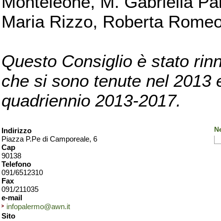
Monteleone, M. Gabriella Pan
Maria Rizzo, Roberta Romeo, 
Questo Consiglio è stato rinn
che si sono tenute nel 2013 e 
quadriennio 2013-2017.
N
Indirizzo
Piazza P.Pe di Camporeale, 6
Cap
90138
Telefono
091/6512310
Fax
091/211035
e-mail
infopalermo@awn.it
Sito