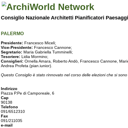
Consiglio Nazionale Architetti Pianificatori Paesagg
PALERMO
Presidente:
Francesco Miceli;
Vice-Presidente:
Francesco Cannone;
Segretario:
Maria Gabriella Tumminelli;
Tesoriere:
Lidia Mormino;
Consiglieri:
Ornella Amara, Roberto Andò, Francesco Cannone, Mario 
Andrea Profeta (pian.iunior).
Questo Consiglio è stato rinnovato nel corso delle elezioni che si sono
Indirizzo
Piazza P.Pe di Camporeale, 6
Cap
90138
Telefono
091/6512310
Fax
091/211035
e-mail