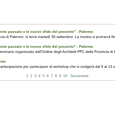
ecente passato e le nuove sfide del presente" - Palermo
ncia di Palermo, si terrà martedì 30 settembre. La mostra si protrarrà fin
ecente passato e le nuove sfide del presente" - Palermo
 seminario organizzato dall'Ordine degli Architetti PPC della Provincia 
ermo
 partecipazione per partecipare al workshop che si svolgerà dal 9 al 13
1
2
3
4
5
6
7
8
9
10
Successive