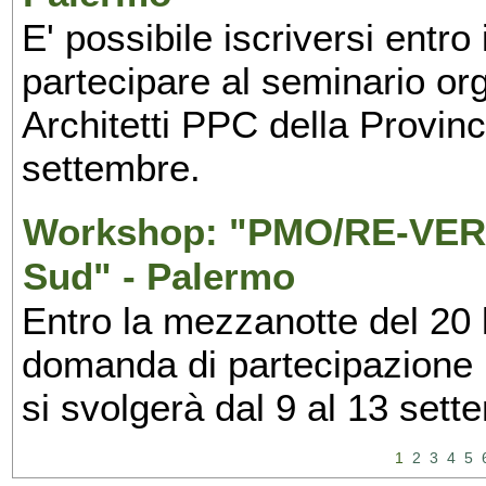
E' possibile iscriversi entr
partecipare al seminario org
Architetti PPC della Provin
settembre.
Workshop: "PMO/RE-VERS
Sud" - Palermo
Entro la mezzanotte del 20 l
domanda di partecipazione 
si svolgerà dal 9 al 13 set
1
2
3
4
5