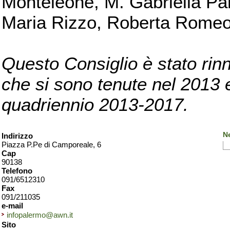
Monteleone, M. Gabriella Pan
Maria Rizzo, Roberta Romeo, 
Questo Consiglio è stato rinn
che si sono tenute nel 2013 e 
quadriennio 2013-2017.
N
Indirizzo
Piazza P.Pe di Camporeale, 6
Cap
90138
Telefono
091/6512310
Fax
091/211035
e-mail
infopalermo@awn.it
Sito