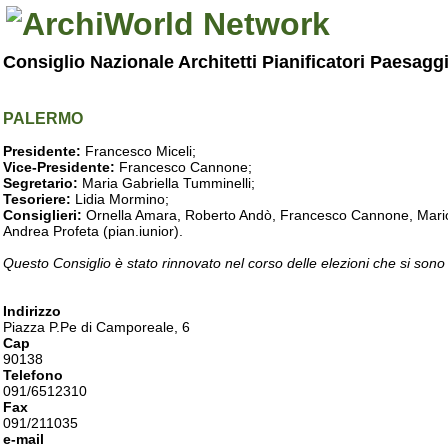
Consiglio Nazionale Architetti Pianificatori Paesagg
PALERMO
Presidente:
Francesco Miceli;
Vice-Presidente:
Francesco Cannone;
Segretario:
Maria Gabriella Tumminelli;
Tesoriere:
Lidia Mormino;
Consiglieri:
Ornella Amara, Roberto Andò, Francesco Cannone, Mario 
Andrea Profeta (pian.iunior).
Questo Consiglio è stato rinnovato nel corso delle elezioni che si sono
Indirizzo
Piazza P.Pe di Camporeale, 6
Cap
90138
Telefono
091/6512310
Fax
091/211035
e-mail