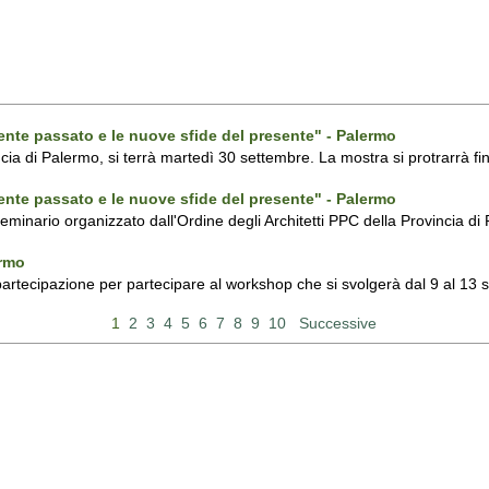
ecente passato e le nuove sfide del presente" - Palermo
ncia di Palermo, si terrà martedì 30 settembre. La mostra si protrarrà fin
ecente passato e le nuove sfide del presente" - Palermo
 seminario organizzato dall'Ordine degli Architetti PPC della Provincia 
ermo
 partecipazione per partecipare al workshop che si svolgerà dal 9 al 13
1
2
3
4
5
6
7
8
9
10
Successive