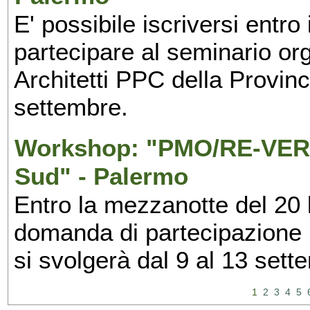
E' possibile iscriversi entr
partecipare al seminario org
Architetti PPC della Provin
settembre.
Workshop: "PMO/RE-VERS
Sud" - Palermo
Entro la mezzanotte del 20 l
domanda di partecipazione 
si svolgerà dal 9 al 13 set
1
2
3
4
5