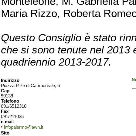
Monteleone, M. Gabriella Pan
Maria Rizzo, Roberta Romeo, 
Questo Consiglio è stato rinn
che si sono tenute nel 2013 e 
quadriennio 2013-2017.
N
Indirizzo
Piazza P.Pe di Camporeale, 6
Cap
90138
Telefono
091/6512310
Fax
091/211035
e-mail
infopalermo@awn.it
Sito