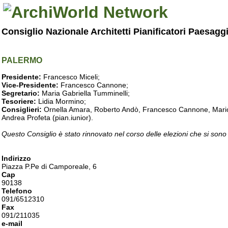
Consiglio Nazionale Architetti Pianificatori Paesagg
PALERMO
Presidente:
Francesco Miceli;
Vice-Presidente:
Francesco Cannone;
Segretario:
Maria Gabriella Tumminelli;
Tesoriere:
Lidia Mormino;
Consiglieri:
Ornella Amara, Roberto Andò, Francesco Cannone, Mario 
Andrea Profeta (pian.iunior).
Questo Consiglio è stato rinnovato nel corso delle elezioni che si sono
Indirizzo
Piazza P.Pe di Camporeale, 6
Cap
90138
Telefono
091/6512310
Fax
091/211035
e-mail