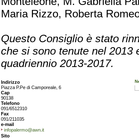
Monteleone, M. Gabriella Pan
Maria Rizzo, Roberta Romeo, 
Questo Consiglio è stato rinn
che si sono tenute nel 2013 e 
quadriennio 2013-2017.
N
Indirizzo
Piazza P.Pe di Camporeale, 6
Cap
90138
Telefono
091/6512310
Fax
091/211035
e-mail
infopalermo@awn.it
Sito