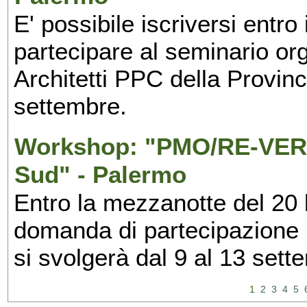
E' possibile iscriversi entr
partecipare al seminario org
Architetti PPC della Provin
settembre.
Workshop: "PMO/RE-VERS
Sud" - Palermo
Entro la mezzanotte del 20 l
domanda di partecipazione 
si svolgerà dal 9 al 13 set
1
2
3
4
5