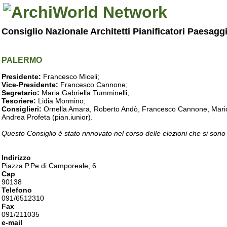
Consiglio Nazionale Architetti Pianificatori Paesagg
PALERMO
Presidente:
Francesco Miceli;
Vice-Presidente:
Francesco Cannone;
Segretario:
Maria Gabriella Tumminelli;
Tesoriere:
Lidia Mormino;
Consiglieri:
Ornella Amara, Roberto Andò, Francesco Cannone, Mario 
Andrea Profeta (pian.iunior).
Questo Consiglio è stato rinnovato nel corso delle elezioni che si sono
Indirizzo
Piazza P.Pe di Camporeale, 6
Cap
90138
Telefono
091/6512310
Fax
091/211035
e-mail