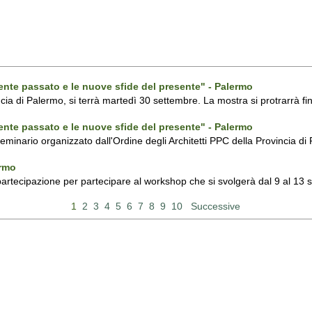
ecente passato e le nuove sfide del presente" - Palermo
ncia di Palermo, si terrà martedì 30 settembre. La mostra si protrarrà fin
ecente passato e le nuove sfide del presente" - Palermo
 seminario organizzato dall'Ordine degli Architetti PPC della Provincia 
ermo
 partecipazione per partecipare al workshop che si svolgerà dal 9 al 13
1
2
3
4
5
6
7
8
9
10
Successive