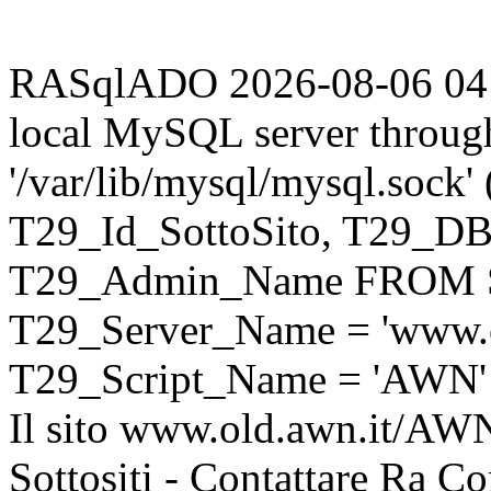
RASqlADO 2026-08-06 04:26
local MySQL server throug
'/var/lib/mysql/mysql.sock
T29_Id_SottoSito, T29_D
T29_Admin_Name FROM S
T29_Server_Name = 'www.o
T29_Script_Name = 'AWN'
Il sito www.old.awn.it/AWN 
Sottositi - Contattare Ra C