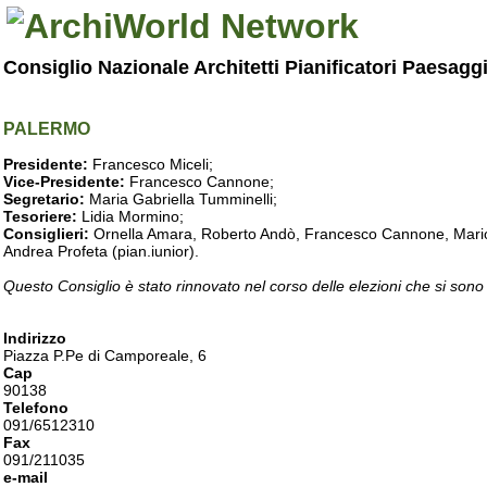
Consiglio Nazionale Architetti Pianificatori Paesagg
PALERMO
Presidente:
Francesco Miceli;
Vice-Presidente:
Francesco Cannone;
Segretario:
Maria Gabriella Tumminelli;
Tesoriere:
Lidia Mormino;
Consiglieri:
Ornella Amara, Roberto Andò, Francesco Cannone, Mario 
Andrea Profeta (pian.iunior).
Questo Consiglio è stato rinnovato nel corso delle elezioni che si sono
Indirizzo
Piazza P.Pe di Camporeale, 6
Cap
90138
Telefono
091/6512310
Fax
091/211035
e-mail