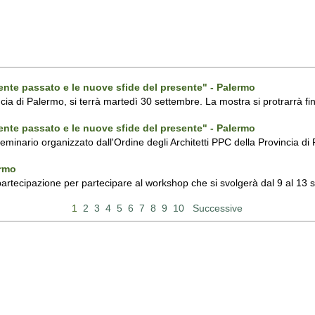
ecente passato e le nuove sfide del presente" - Palermo
ncia di Palermo, si terrà martedì 30 settembre. La mostra si protrarrà fin
ecente passato e le nuove sfide del presente" - Palermo
 seminario organizzato dall'Ordine degli Architetti PPC della Provincia 
ermo
 partecipazione per partecipare al workshop che si svolgerà dal 9 al 13
1
2
3
4
5
6
7
8
9
10
Successive