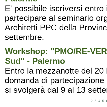
E' possibile iscriversi entr
partecipare al seminario org
Architetti PPC della Provin
settembre.
Workshop: "PMO/RE-VERS
Sud" - Palermo
Entro la mezzanotte del 20 l
domanda di partecipazione 
si svolgerà dal 9 al 13 set
1
2
3
4
5