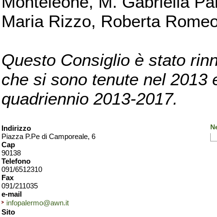
Monteleone, M. Gabriella Pan
Maria Rizzo, Roberta Romeo, 
Questo Consiglio è stato rinn
che si sono tenute nel 2013 e 
quadriennio 2013-2017.
N
Indirizzo
Piazza P.Pe di Camporeale, 6
Cap
90138
Telefono
091/6512310
Fax
091/211035
e-mail
infopalermo@awn.it
Sito