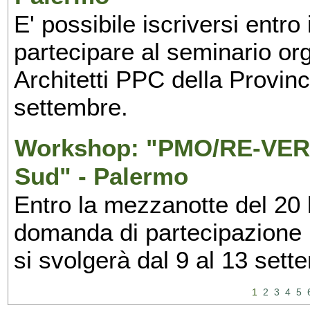
E' possibile iscriversi entr
partecipare al seminario org
Architetti PPC della Provin
settembre.
Workshop: "PMO/RE-VERS
Sud" - Palermo
Entro la mezzanotte del 20 l
domanda di partecipazione 
si svolgerà dal 9 al 13 set
1
2
3
4
5