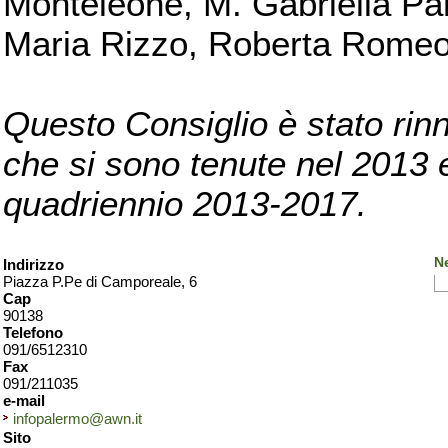
Monteleone, M. Gabriella Pan
Maria Rizzo, Roberta Romeo, 
Questo Consiglio è stato rinn
che si sono tenute nel 2013 e 
quadriennio 2013-2017.
N
Indirizzo
Piazza P.Pe di Camporeale, 6
Cap
90138
Telefono
091/6512310
Fax
091/211035
e-mail
infopalermo@awn.it
Sito