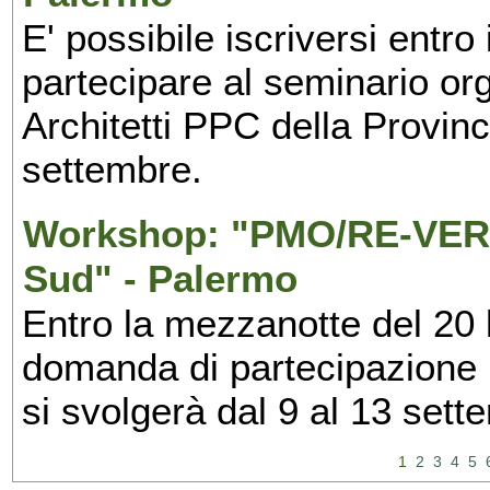
E' possibile iscriversi entr
partecipare al seminario org
Architetti PPC della Provin
settembre.
Workshop: "PMO/RE-VERS
Sud" - Palermo
Entro la mezzanotte del 20 l
domanda di partecipazione 
si svolgerà dal 9 al 13 set
1
2
3
4
5