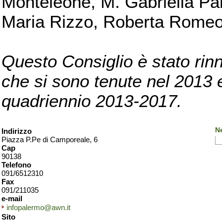
Monteleone, M. Gabriella Pan
Maria Rizzo, Roberta Romeo, 
Questo Consiglio è stato rinn
che si sono tenute nel 2013 e 
quadriennio 2013-2017.
N
Indirizzo
Piazza P.Pe di Camporeale, 6
Cap
90138
Telefono
091/6512310
Fax
091/211035
e-mail
infopalermo@awn.it
Sito