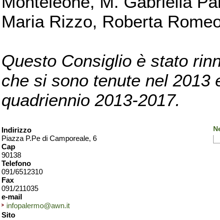
Monteleone, M. Gabriella Pan
Maria Rizzo, Roberta Romeo, 
Questo Consiglio è stato rinn
che si sono tenute nel 2013 e 
quadriennio 2013-2017.
N
Indirizzo
Piazza P.Pe di Camporeale, 6
Cap
90138
Telefono
091/6512310
Fax
091/211035
e-mail
infopalermo@awn.it
Sito