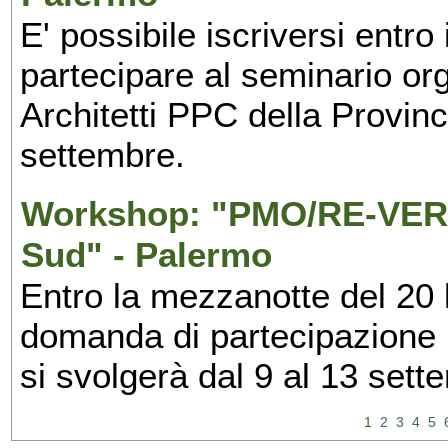
E' possibile iscriversi entr
partecipare al seminario org
Architetti PPC della Provin
settembre.
Workshop: "PMO/RE-VERS
Sud" - Palermo
Entro la mezzanotte del 20 l
domanda di partecipazione 
si svolgerà dal 9 al 13 set
1
2
3
4
5