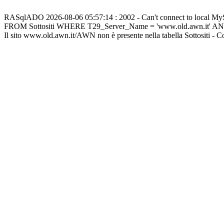
RASqlADO 2026-08-06 05:57:14 : 2002 - Can't connect to local M
FROM Sottositi WHERE T29_Server_Name = 'www.old.awn.it' A
Il sito www.old.awn.it/AWN non è presente nella tabella Sottositi - 