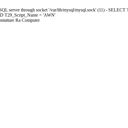
ySQL server through socket '/var/lib/mysql/mysql.sock' (11) - S
ND T29_Script_Name = 'AWN'
Contattare Ra Computer