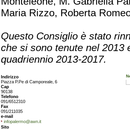
Monteleone, M. Gabriella Pan
Maria Rizzo, Roberta Romeo, 
Questo Consiglio è stato rinn
che si sono tenute nel 2013 e 
quadriennio 2013-2017.
N
Indirizzo
Piazza P.Pe di Camporeale, 6
Cap
90138
Telefono
091/6512310
Fax
091/211035
e-mail
infopalermo@awn.it
Sito