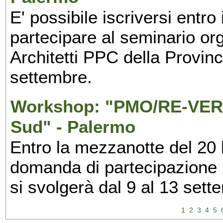
E' possibile iscriversi entr
partecipare al seminario org
Architetti PPC della Provin
settembre.
Workshop: "PMO/RE-VERS
Sud" - Palermo
Entro la mezzanotte del 20 l
domanda di partecipazione 
si svolgerà dal 9 al 13 set
1
2
3
4
5