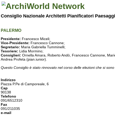
Consiglio Nazionale Architetti Pianificatori Paesagg
PALERMO
Presidente:
Francesco Miceli;
Vice-Presidente:
Francesco Cannone;
Segretario:
Maria Gabriella Tumminelli;
Tesoriere:
Lidia Mormino;
Consiglieri:
Ornella Amara, Roberto Andò, Francesco Cannone, Mario 
Andrea Profeta (pian.iunior).
Questo Consiglio è stato rinnovato nel corso delle elezioni che si sono
Indirizzo
Piazza P.Pe di Camporeale, 6
Cap
90138
Telefono
091/6512310
Fax
091/211035
e-mail