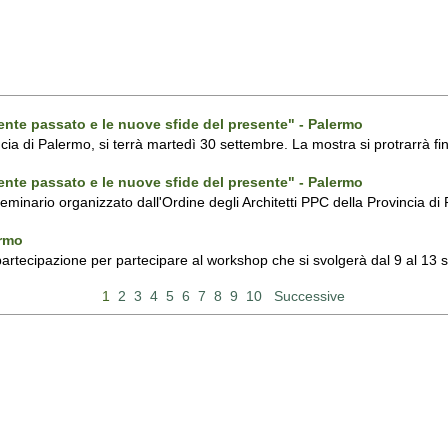
ecente passato e le nuove sfide del presente" - Palermo
ncia di Palermo, si terrà martedì 30 settembre. La mostra si protrarrà fin
ecente passato e le nuove sfide del presente" - Palermo
 seminario organizzato dall'Ordine degli Architetti PPC della Provincia 
ermo
 partecipazione per partecipare al workshop che si svolgerà dal 9 al 13
1
2
3
4
5
6
7
8
9
10
Successive